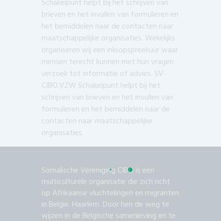
Schakelpunt helpt bij het schrijven van
brieven en het invullen van formulieren en
het bemiddelen naar de contacten naar
maatschappelijke organisaties. Wekelijks
organiseren wij een inloopspreekuur waar
mensen terecht kunnen met hun vragen
verzoek tot informatie of advies. SV-
CIBO.VZW Schakelpunt helpt bij het
schrijven van brieven en het invullen van
formulieren en het bemiddelen naar de
contacten naar maatschappelijke
organisaties.
Somalische Vereniging CIBO is een
multiculturele organisatie die zich richt
op Afrikaanse vluchtelingen en migranten
in Belgie. Haarlem. Door hen de weg te
wijzen in de Belgische samenleving en te